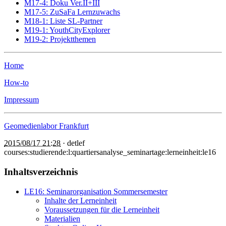
M17-4: Doku Ver.II+III
M17-5: ZuSaFa Lernzuwachs
M18-1: Liste SL-Partner
M19-1: YouthCityExplorer
M19-2: Projektthemen
Home
How-to
Impressum
Geomedienlabor Frankfurt
2015/08/17 21:28
·
detlef
courses:studierende:l:quartiersanalyse_seminartage:lerneinheit:le16
Inhaltsverzeichnis
LE16: Seminarorganisation Sommersemester
Inhalte der Lerneinheit
Voraussetzungen für die Lerneinheit
Materialien