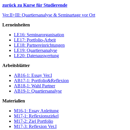
zurück zu Kurse für Studierende
Ver.II+III: Quartiersanalyse & Seminartage vor Ort
Lerneinheiten
LE16: Seminarorganisation
LE17: Portfolio-Arbeit
LE18: Partnereinrichtungen
LE19: Quartiersanalyse
LE20: Datenauswertung
Arbeitsblätter
AB16-1: Essay Ver.I
AB17-1: Portfolio&Reflexion
AB18-1: Wahl Partner
AB19-1: Quartiersanalyse
Materialien
M16-1: Essay Anleitung
M17-1: Reflexionszirkel
M17-2: Ziel Portfolio
M17-3: Reflexion Ver.I