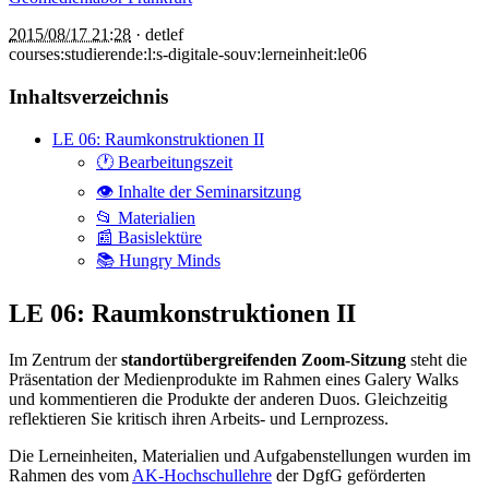
2015/08/17 21:28
·
detlef
courses:studierende:l:s-digitale-souv:lerneinheit:le06
Inhaltsverzeichnis
LE 06: Raumkonstruktionen II
🕐 Bearbeitungszeit
👁 Inhalte der Seminarsitzung
📂 Materialien
📰 Basislektüre
📚 Hungry Minds
LE 06: Raumkonstruktionen II
Im Zentrum der
standortübergreifenden Zoom-Sitzung
steht die
Präsentation der Medienprodukte im Rahmen eines Galery Walks
und kommentieren die Produkte der anderen Duos. Gleichzeitig
reflektieren Sie kritisch ihren Arbeits- und Lernprozess.
Die Lerneinheiten, Materialien und Aufgabenstellungen wurden im
Rahmen des vom
AK-Hochschullehre
der DgfG geförderten