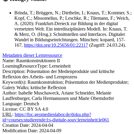
Brinda, T.; Brüggen, N.; Diethelm, I.; Knaus, T.; Kommer, S.;
Kopf, C.; Missomelius, P.; Leschke, R.; Tilemann, F.; Weich,
A. (2020): Frankfurt-Dreieck zur Bildung in der digital
vernetzten Welt. Ein interdisziplinäres Modell. In: Knaus, T.
& Merz, O. (Hrsg.): Schnittstellen und Interfaces. Digitaler
Wandel in Bildungseinrichtungen. München: kopaed, 157-
167,
https://doi.org/10.25656/01:22117
(Zugriff: 24.03.24).
Metadaten dieser Lernressource
Name: Raumkonstruktionen II
LearningResourceType: Lerneinheit
Description: Präsentation der Medienprodukte und kritische
Reflexion des Arbeits- und Lernprozess
Keyword(s): Raumkonstruktion; Präsentation der Medienprodukte;
Galery Walks; kritische Reflexion
Author: Isabelle Muschaweck, Ariane Schneider, Melanie
Lauffenburger, Carla Hermanussen und Marie Oberndorfer
Language: Deutsch
License: CC BY SA 4.0
URL
:
https://foc.geomedienlabor.de/doku.php?
id=courses:studierende:l:s-digitale-souv:lerneinheit:le061
Creation Date: 2024-04-04
Modification Date: 2024-04-09