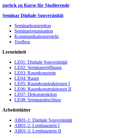
zurück zu Kurse für Studierende
Seminar Digitale Souveränität
Seminarkonzeption
Seminarorganisation
Kommunikationsregeln
Toolbox
Lerneinheit
LE01: Digitale Souveränität
LE02: Seminareröffnung
LE03: Raumkonzepte
LE04: Raum
LE05: Raumkonstruktionen I
LE06: Raumkonstruktionen II
LE07: Dekonstruktion
LE08: Seminarabschluss
Arbeitsblätter
AB01-1: Digitale Souveränität
AB01-2: Lernbaustein I
AB01-3: Lernbaustein II