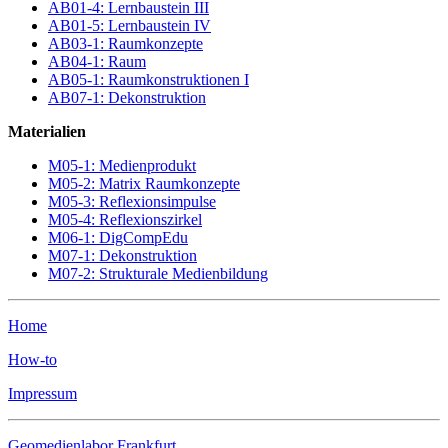
AB01-4: Lernbaustein III
AB01-5: Lernbaustein IV
AB03-1: Raumkonzepte
AB04-1: Raum
AB05-1: Raumkonstruktionen I
AB07-1: Dekonstruktion
Materialien
M05-1: Medienprodukt
M05-2: Matrix Raumkonzepte
M05-3: Reflexionsimpulse
M05-4: Reflexionszirkel
M06-1: DigCompEdu
M07-1: Dekonstruktion
M07-2: Strukturale Medienbildung
Home
How-to
Impressum
Geomedienlabor Frankfurt