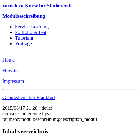
zurück zu Kurse für Studierende
Modulbeschreibung
Service Learning
Portfolio-Arbeit
Tutorium
Vorträge
Home
How-to
Impressum
Geomedienlabor Frankfurt
2015/08/17 21:28
·
detlef
courses:studierende:l:ps-
raumsoz:modulbeschreibung:description_modul
Inhaltsverzeichnis