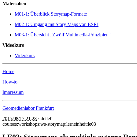
Materialien
M01-1: Überblick Storymap-Formate
M02-1: Umgang mit Story Maps von ESRI
M03-1: Übersicht „Zwölf Multimedia-Prinzipien“
Videokurs
Videokurs
Home
How-to
Impressum
Geomedienlabor Frankfurt
2015/08/17 21:28
·
detlef
courses:workshops:ws-storymap:lerneinheit:le03