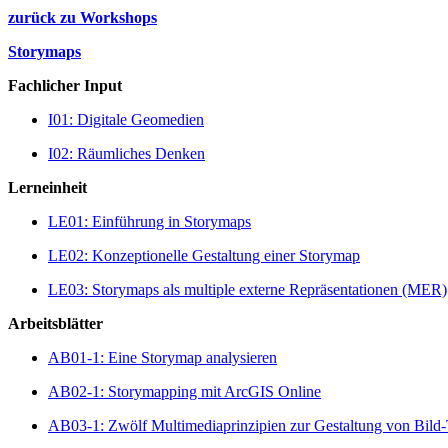
zurück zu Workshops
Storymaps
Fachlicher Input
I01: Digitale Geomedien
I02: Räumliches Denken
Lerneinheit
LE01: Einführung in Storymaps
LE02: Konzeptionelle Gestaltung einer Storymap
LE03: Storymaps als multiple externe Repräsentationen (MER)
Arbeitsblätter
AB01-1: Eine Storymap analysieren
AB02-1: Storymapping mit ArcGIS Online
AB03-1: Zwölf Multimediaprinzipien zur Gestaltung von Bild