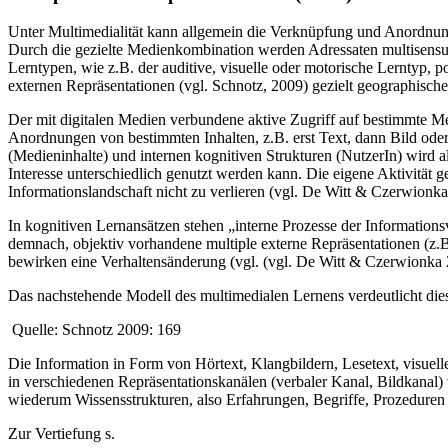
Unter Multimedialität kann allgemein die Verknüpfung und Anordnun
Durch die gezielte Medienkombination werden Adressaten multisensual
Lerntypen, wie z.B. der auditive, visuelle oder motorische Lerntyp,
externen Repräsentationen (vgl. Schnotz, 2009) gezielt geographisch
Der mit digitalen Medien verbundene aktive Zugriff auf bestimmte 
Anordnungen von bestimmten Inhalten, z.B. erst Text, dann Bild od
(Medieninhalte) und internen kognitiven Strukturen (NutzerIn) wird al
Interesse unterschiedlich genutzt werden kann. Die eigene Aktivität 
Informationslandschaft nicht zu verlieren (vgl. De Witt & Czerwionka
In kognitiven Lernansätzen stehen „interne Prozesse der Informatio
demnach, objektiv vorhandene multiple externe Repräsentationen (z.B
bewirken eine Verhaltensänderung (vgl. (vgl. De Witt & Czerwionka 
Das nachstehende Modell des multimedialen Lernens verdeutlicht die
Quelle: Schnotz 2009: 169
Die Information in Form von Hörtext, Klangbildern, Lesetext, visuell
in verschiedenen Repräsentationskanälen (verbaler Kanal, Bildkanal) 
wiederum Wissensstrukturen, also Erfahrungen, Begriffe, Prozeduren 
Zur Vertiefung s.