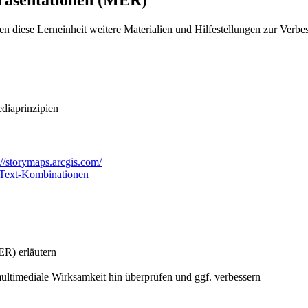
präsentationen (MER)
nen diese Lerneinheit weitere Materialien und Hilfestellungen zur Ver
diaprinzipien
://storymaps.arcgis.com/
-Text-Kombinationen
ER) erläutern
multimediale Wirksamkeit hin überprüfen und ggf. verbessern