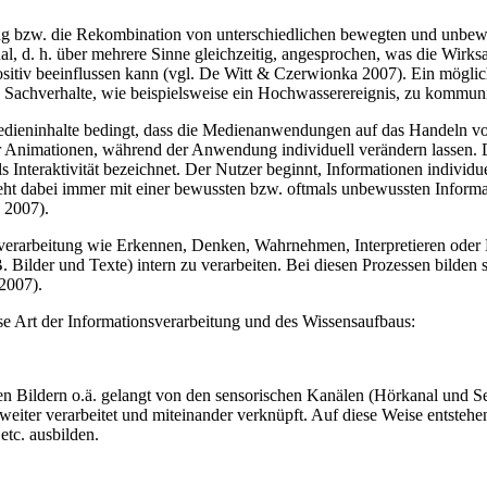
g bzw. die Rekombination von unterschiedlichen bewegten und unbeweg
, d. h. über mehrere Sinne gleichzeitig, angesprochen, was die Wirks
 positiv beeinflussen kann (vgl. De Witt & Czerwionka 2007). Ein mög
e Sachverhalte, wie beispielsweise ein Hochwasserereignis, zu kommuniz
Medieninhalte bedingt, dass die Medienanwendungen auf das Handeln vo
er Animationen, während der Anwendung individuell verändern lassen. 
s Interaktivität bezeichnet. Der Nutzer beginnt, Informationen individu
geht dabei immer mit einer bewussten bzw. oftmals unbewussten Informa
 2007).
nsverarbeitung wie Erkennen, Denken, Wahrnehmen, Interpretieren oder
. Bilder und Texte) intern zu verarbeiten. Bei diesen Prozessen bilde
2007).
se Art der Informationsverarbeitung und des Wissensaufbaus:
en Bildern o.ä. gelangt von den sensorischen Kanälen (Hörkanal und Seh
weiter verarbeitet und miteinander verknüpft. Auf diese Weise entsteh
etc. ausbilden.