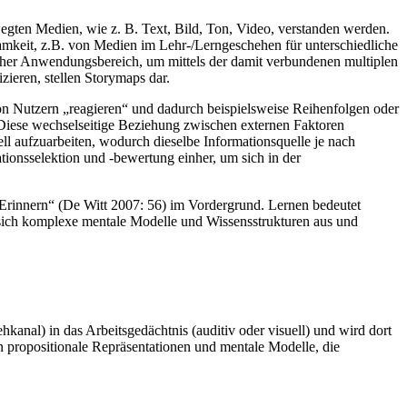
ten Medien, wie z. B. Text, Bild, Ton, Video, verstanden werden.
amkeit, z.B. von Medien im Lehr-/Lerngeschehen für unterschiedliche
licher Anwendungsbereich, um mittels der damit verbundenen multiplen
ieren, stellen Storymaps dar.
n Nutzern „reagieren“ und dadurch beispielsweise Reihenfolgen oder
Diese wechselseitige Beziehung zwischen externen Faktoren
ell aufzuarbeiten, wodurch dieselbe Informationsquelle je nach
tionsselektion und -bewertung einher, um sich in der
 Erinnern“ (De Witt 2007: 56) im Vordergrund. Lernen bedeutet
n sich komplexe mentale Modelle und Wissensstrukturen aus und
kanal) in das Arbeitsgedächtnis (auditiv oder visuell) und wird dort
en propositionale Repräsentationen und mentale Modelle, die