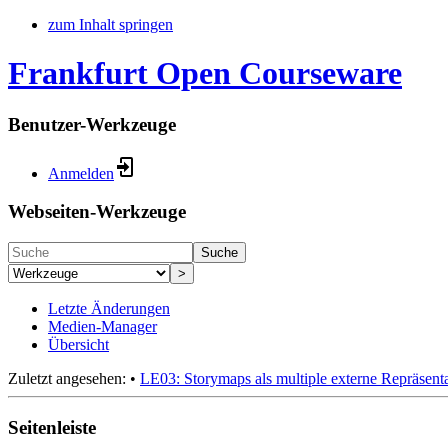
zum Inhalt springen
Frankfurt Open Courseware
Benutzer-Werkzeuge
Anmelden
Webseiten-Werkzeuge
Suche
>
Letzte Änderungen
Medien-Manager
Übersicht
Zuletzt angesehen:
•
LE03: Storymaps als multiple externe Repräsen
Seitenleiste