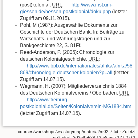
(post)kolonial.
URL
:
http://www.inst.uni-
giessen.de/hessen-postkolonial/doku.php
(letzter
Zugriff am 09.11.2015).
Pohl, M (1987): Ausgewählte Dokumente zur
Geschichte der Deutschen Bank. In: Beiträge zu
Wirtschafts- und Währungsfragen und zur
Bankgeschichte 22, S. 81Ff.
Reed-Anderson, P. (2005): Chronologie zur
deutschen Kolonialgeschichte.
URL
:
http://www.bpb.de/internationales/afrika/afrika/58
869/chronologie-deutscher-kolonien?p=all
(letzter
Zugriff am 14.07.15).
Wegmann, H. (2007): Mitgliederverzeichnis 1884
des Deutschen Kolonialvereins / Oberbaden.
URL
:
http://www.freiburg-
postkolonial.de/Seiten/Kolonialverein-MG1884.htm
(letzter Zugriff am 14.07.15).
courses/workshops/ws-storymap/material/m02-7.txt
· Zuletzt
geändert: 2025/09/29 13:59 von
127.0.0.1