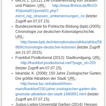
Becht, L. (2012): Die Umbenennung von Straßen
und Plätzen.
URL
:
http://www.ffmhist.de/ffm33-
45/portal01/portal01.php?
ziel=t_isg_strassen_umbenennungen_ns
(letzter
Zugriff am 07.07.15).
Bundeszentrale für Politische Bildung (bpb) (2005):
Chronologie zur deutschen Kolonialgeschichte.
URL
:
http://www.bpb.de/internationales/afrika/afrika/58
869/chronologie-deutscher-kolonien
(letzter Zugriff
am 21.07.2015).
Frankfurt Postkolonial (2012): Stadtrundgang.
URL
:
http://frankfurt.postkolonial.net/?page_id=205
(letzter Zugriff am 07.07.15).
Iskandar, K. (2008): 150 Jahre Zoologischer Garten.
Die größte Attraktion der Stadt.
URL
:
http://www.faz.net/aktuell/rhein-
main/frankfurt/150-jahre-zoologischer-garten-die-
groesste-attraktion-der-stadt-1680891.html
(letzter
Zugriff am 07.07.15).
Justus-Liebig-Universität Gießen (2014): Hessen