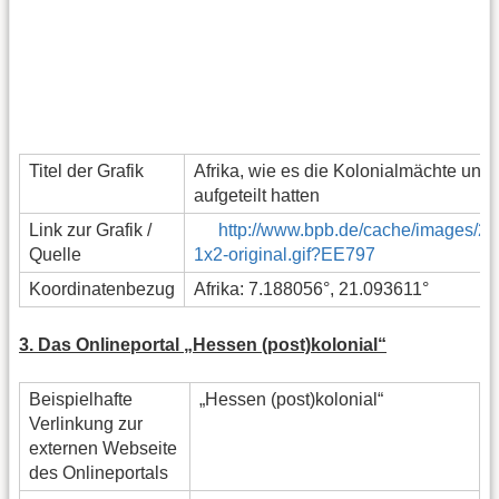
Titel der Grafik
Afrika, wie es die Kolonialmächte unter
aufgeteilt hatten
Link zur Grafik /
http://www.bpb.de/cache/images/2/
Quelle
1x2-original.gif?EE797
Koordinatenbezug
Afrika: 7.188056°, 21.093611°
3. Das Onlineportal „Hessen (post)kolonial“
Beispielhafte
„Hessen (post)kolonial“
Verlinkung zur
externen Webseite
des Onlineportals