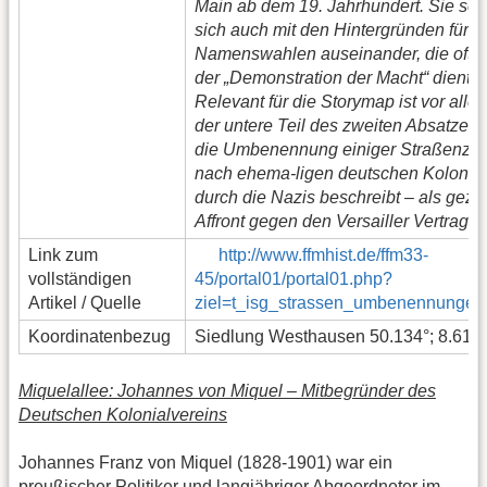
Main ab dem 19. Jahrhundert. Sie setz
sich auch mit den Hintergründen für d
Namenswahlen auseinander, die oftm
der „Demonstration der Macht“ dienten
Relevant für die Storymap ist vor alle
der untere Teil des zweiten Absatzes,
die Umbenennung einiger Straßenzü
nach ehema-ligen deutschen Kolonie
durch die Nazis beschreibt – als gezie
Affront gegen den Versailler Vertrag.
Link zum
http://www.ffmhist.de/ffm33-
vollständigen
45/portal01/portal01.php?
Artikel / Quelle
ziel=t_isg_strassen_umbenennungen
Koordinatenbezug
Siedlung Westhausen 50.134°; 8.614
Miquelallee: Johannes von Miquel – Mitbegründer des
Deutschen Kolonialvereins
Johannes Franz von Miquel (1828-1901) war ein
preußischer Politiker und langjähriger Abgeordneter im