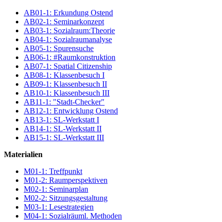
AB01-1: Erkundung Ostend
AB02-1: Seminarkonzept
AB03-1: Sozialraum:Theorie
AB04-1: Sozialraumanalyse
AB05-1: Spurensuche
AB06-1: #Raumkonstruktion
AB07-1: Spatial Citizenship
AB08-1: Klassenbesuch I
AB09-1: Klassenbesuch II
AB10-1: Klassenbesuch III
AB11-1: "Stadt-Checker"
AB12-1: Entwicklung Ostend
AB13-1: SL-Werkstatt I
AB14-1: SL-Werkstatt II
AB15-1: SL-Werkstatt III
Materialien
M01-1: Treffpunkt
M01-2: Raumperspektiven
M02-1: Seminarplan
M02-2: Sitzungsgestaltung
M03-1: Lesestrategien
M04-1: Sozialräuml. Methoden