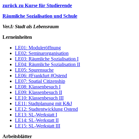
zurück zu Kurse für Studierende
Räumliche Sozialisation und Schule
Ver.I: Stadt als Lebensraum
Lerneinheiten
LE01: Moduleröffnung
LE02: Seminarorganisation
LE03: Räumliche Sozialisation I
LE04: Räumliche Sozialisation II
LE05: Spurensuche
LE06: #Frankfurt #Ostend
LE07: Spatial Citizenship
LE08: Klassenbesuch I
LE09: Klassenbesuch II
LE10: Klassenbesuch III
LE11: Stadtplanung mit K&J
LE12: Stadtentwicklung Ostend
LE13: SL-Werkstatt I
LE14: SL-Werkstatt II
LE15: SL-Werkstatt III
Arbeitsblätter