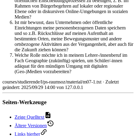
öffentlichen Entscheidungsprozessen zu beteiligen, z. B. im
Rahmen von Bürgerbegehren auf lokaler oder regionaler
Ebene oder in diskursiven Online-Umgebungen in sozialen
Medien?
Ist mir bewusst, dass Unternehmen oder öffentliche
Einrichtungen meine personenbezogenen Daten speichern
und so z.B. Rückschlüsse auf meinen Aufenthalt an
bestimmten Orten, meine Bewegungsmuster und andere
ortsbezogene Aktivitäten aus der Vergangenheit, aber auch für
die Zukunft ziehen können?
Welche Rolle möchte ich in meinem Lehrer-/innenberuf im
Fach Geographie (zukünftig) spielen, um Schüler/-innen
adäquat für den mündigen Umgang mit digitalen
(Geo-)Medien vorzubereiten?
courses/studierende/l/ps-raumsoz/material/m07-1.txt
· Zuletzt
geändert: 2025/09/29 14:00 von
127.0.0.1
Seiten-Werkzeuge
Zeige Quelltext
Ältere Versionen
Links hierher