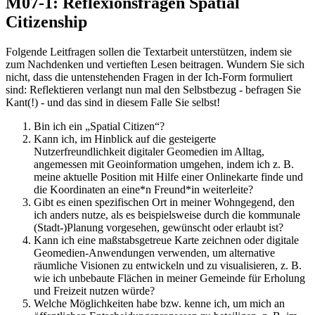
M07-1: Reflexionsfragen Spatial
Citizenship
Folgende Leitfragen sollen die Textarbeit unterstützen, indem sie
zum Nachdenken und vertieften Lesen beitragen. Wundern Sie sich
nicht, dass die untenstehenden Fragen in der Ich-Form formuliert
sind: Reflektieren verlangt nun mal den Selbstbezug - befragen Sie
Kant(!) - und das sind in diesem Falle Sie selbst!
Bin ich ein „Spatial Citizen“?
Kann ich, im Hinblick auf die gesteigerte
Nutzerfreundlichkeit digitaler Geomedien im Alltag,
angemessen mit Geoinformation umgehen, indem ich z. B.
meine aktuelle Position mit Hilfe einer Onlinekarte finde und
die Koordinaten an eine*n Freund*in weiterleite?
Gibt es einen spezifischen Ort in meiner Wohngegend, den
ich anders nutze, als es beispielsweise durch die kommunale
(Stadt-)Planung vorgesehen, gewünscht oder erlaubt ist?
Kann ich eine maßstabsgetreue Karte zeichnen oder digitale
Geomedien-Anwendungen verwenden, um alternative
räumliche Visionen zu entwickeln und zu visualisieren, z. B.
wie ich unbebaute Flächen in meiner Gemeinde für Erholung
und Freizeit nutzen würde?
Welche Möglichkeiten habe bzw. kenne ich, um mich an