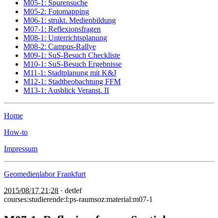
M05-1: Spurensuche
M05-2: Fotomapping
M06-1: strukt. Medienbildung
M07-1: Reflexionsfragen
M08-1: Unterrichtsplanung
M08-2: Campus-Rallye
M09-1: SuS-Besuch Checkliste
M10-1: SuS-Besuch Ergebnisse
M11-1: Stadtplanung mit K&J
M12-1: Stadtbeobachtung FFM
M13-1: Ausblick Veranst. II
Home
How-to
Impressum
Geomedienlabor Frankfurt
2015/08/17 21:28
·
detlef
courses:studierende:l:ps-raumsoz:material:m07-1