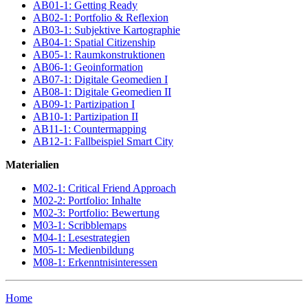
AB01-1: Getting Ready
AB02-1: Portfolio & Reflexion
AB03-1: Subjektive Kartographie
AB04-1: Spatial Citizenship
AB05-1: Raumkonstruktionen
AB06-1: Geoinformation
AB07-1: Digitale Geomedien I
AB08-1: Digitale Geomedien II
AB09-1: Partizipation I
AB10-1: Partizipation II
AB11-1: Countermapping
AB12-1: Fallbeispiel Smart City
Materialien
M02-1: Critical Friend Approach
M02-2: Portfolio: Inhalte
M02-3: Portfolio: Bewertung
M03-1: Scribblemaps
M04-1: Lesestrategien
M05-1: Medienbildung
M08-1: Erkenntnisinteressen
Home