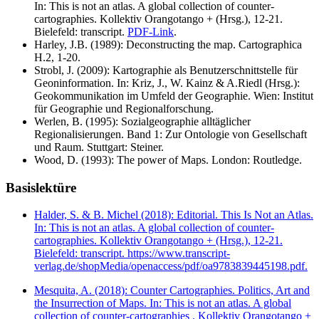
In: This is not an atlas. A global collection of counter-
cartographies. Kollektiv Orangotango + (Hrsg.), 12-21.
Bielefeld: transcript.
PDF-Link
.
Harley, J.B. (1989): Deconstructing the map. Cartographica
H.2, 1-20.
Strobl, J. (2009): Kartographie als Benutzerschnittstelle für
Geoninformation. In: Kriz, J., W. Kainz & A.Riedl (Hrsg.):
Geokommunikation im Umfeld der Geographie. Wien: Institut
für Geographie und Regionalforschung.
Werlen, B. (1995): Sozialgeographie alltäglicher
Regionalisierungen. Band 1: Zur Ontologie von Gesellschaft
und Raum. Stuttgart: Steiner.
Wood, D. (1993): The power of Maps. London: Routledge.
Basislektüre
Halder, S. & B. Michel (2018): Editorial. This Is Not an Atlas.
In: This is not an atlas. A global collection of counter-
cartographies. Kollektiv Orangotango + (Hrsg.), 12-21.
Bielefeld: transcript. https://www.transcript-
verlag.de/shopMedia/openaccess/pdf/oa9783839445198.pdf.
Mesquita, A. (2018): Counter Cartographies. Politics, Art and
the Insurrection of Maps. In: This is not an atlas. A global
collection of counter-cartographies . Kollektiv Orangotango +