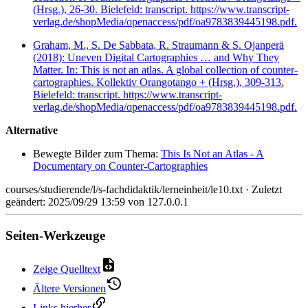
(Hrsg.), 26-30. Bielefeld: transcript. https://www.transcript-
verlag.de/shopMedia/openaccess/pdf/oa9783839445198.pdf.
Graham, M., S. De Sabbata, R. Straumann & S. Ojanperä
(2018): Uneven Digital Cartographies … and Why They
Matter. In: This is not an atlas. A global collection of counter-
cartographies. Kollektiv Orangotango + (Hrsg.), 309-313.
Bielefeld: transcript. https://www.transcript-
verlag.de/shopMedia/openaccess/pdf/oa9783839445198.pdf.
Alternative
Bewegte Bilder zum Thema:
This Is Not an Atlas - A
Documentary on Counter-Cartographies
courses/studierende/l/s-fachdidaktik/lerneinheit/le10.txt
· Zuletzt
geändert: 2025/09/29 13:59 von
127.0.0.1
Seiten-Werkzeuge
Zeige Quelltext
Ältere Versionen
Links hierher