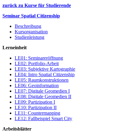
zurück zu Kurse für Studierende
Seminar Spatial Citizenship
Beschreibung
Kursorganisation
Studienleistung
Lerneinheit
LE01: Seminareröffnung
LE02: Portfolio-Arbeit
LE03: Subjektive Kartographie
LE04: Intro Spatial Citizenship
LE05: Raumkonstruktionen
LE06: Geoinformation
LE07: Digitale Geomedien I
LE08: Digitale Geomedien II
LE09: Partizipation I
LE10: Partizipation II
LE11: Countermapping
LE12: Fallbeispiel Smart City
Arbeitsblätter