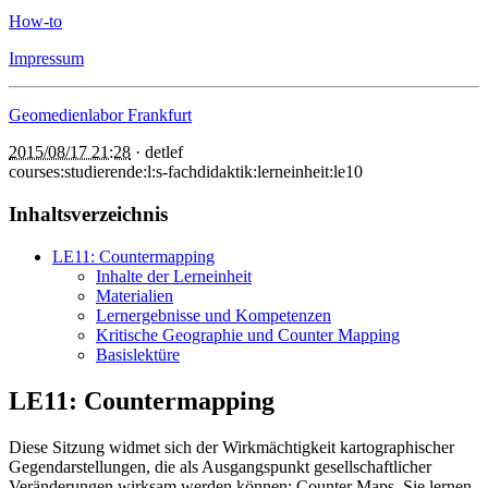
How-to
Impressum
Geomedienlabor Frankfurt
2015/08/17 21:28
·
detlef
courses:studierende:l:s-fachdidaktik:lerneinheit:le10
Inhaltsverzeichnis
LE11: Countermapping
Inhalte der Lerneinheit
Materialien
Lernergebnisse und Kompetenzen
Kritische Geographie und Counter Mapping
Basislektüre
LE11: Countermapping
Diese Sitzung widmet sich der Wirkmächtigkeit kartographischer
Gegendarstellungen, die als Ausgangspunkt gesellschaftlicher
Veränderungen wirksam werden können: Counter Maps. Sie lernen