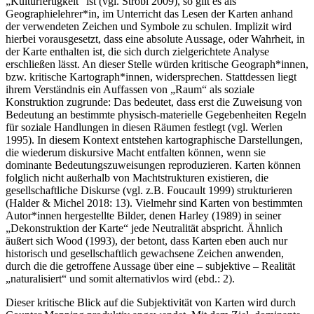
„Kulturfertigkeit“ ist (vgl. Strobl 2009), so gilt es als
Geographielehrer*in, im Unterricht das Lesen der Karten anhand
der verwendeten Zeichen und Symbole zu schulen. Implizit wird
hierbei vorausgesetzt, dass eine absolute Aussage, oder Wahrheit, in
der Karte enthalten ist, die sich durch zielgerichtete Analyse
erschließen lässt. An dieser Stelle würden kritische Geograph*innen,
bzw. kritische Kartograph*innen, widersprechen. Stattdessen liegt
ihrem Verständnis ein Auffassen von „Raum“ als soziale
Konstruktion zugrunde: Das bedeutet, dass erst die Zuweisung von
Bedeutung an bestimmte physisch-materielle Gegebenheiten Regeln
für soziale Handlungen in diesen Räumen festlegt (vgl. Werlen
1995). In diesem Kontext entstehen kartographische Darstellungen,
die wiederum diskursive Macht entfalten können, wenn sie
dominante Bedeutungszuweisungen reproduzieren. Karten können
folglich nicht außerhalb von Machtstrukturen existieren, die
gesellschaftliche Diskurse (vgl. z.B. Foucault 1999) strukturieren
(Halder & Michel 2018: 13). Vielmehr sind Karten von bestimmten
Autor*innen hergestellte Bilder, denen Harley (1989) in seiner
„Dekonstruktion der Karte“ jede Neutralität abspricht. Ähnlich
äußert sich Wood (1993), der betont, dass Karten eben auch nur
historisch und gesellschaftlich gewachsene Zeichen anwenden,
durch die die getroffene Aussage über eine – subjektive – Realität
„naturalisiert“ und somit alternativlos wird (ebd.: 2).
Dieser kritische Blick auf die Subjektivität von Karten wird durch