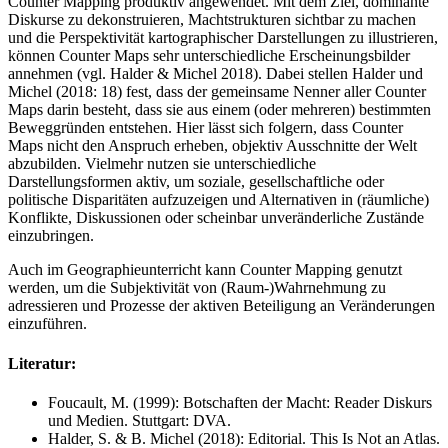
Counter Mapping produktiv angewendet. Mit dem Ziel, dominante
Diskurse zu dekonstruieren, Machtstrukturen sichtbar zu machen
und die Perspektivität kartographischer Darstellungen zu illustrieren,
können Counter Maps sehr unterschiedliche Erscheinungsbilder
annehmen (vgl. Halder & Michel 2018). Dabei stellen Halder und
Michel (2018: 18) fest, dass der gemeinsame Nenner aller Counter
Maps darin besteht, dass sie aus einem (oder mehreren) bestimmten
Beweggründen entstehen. Hier lässt sich folgern, dass Counter
Maps nicht den Anspruch erheben, objektiv Ausschnitte der Welt
abzubilden. Vielmehr nutzen sie unterschiedliche
Darstellungsformen aktiv, um soziale, gesellschaftliche oder
politische Disparitäten aufzuzeigen und Alternativen in (räumliche)
Konflikte, Diskussionen oder scheinbar unveränderliche Zustände
einzubringen.
Auch im Geographieunterricht kann Counter Mapping genutzt
werden, um die Subjektivität von (Raum-)Wahrnehmung zu
adressieren und Prozesse der aktiven Beteiligung an Veränderungen
einzuführen.
Literatur:
Foucault, M. (1999): Botschaften der Macht: Reader Diskurs
und Medien. Stuttgart: DVA.
Halder, S. & B. Michel (2018): Editorial. This Is Not an Atlas.