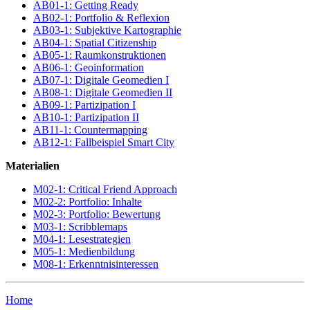
AB01-1: Getting Ready
AB02-1: Portfolio & Reflexion
AB03-1: Subjektive Kartographie
AB04-1: Spatial Citizenship
AB05-1: Raumkonstruktionen
AB06-1: Geoinformation
AB07-1: Digitale Geomedien I
AB08-1: Digitale Geomedien II
AB09-1: Partizipation I
AB10-1: Partizipation II
AB11-1: Countermapping
AB12-1: Fallbeispiel Smart City
Materialien
M02-1: Critical Friend Approach
M02-2: Portfolio: Inhalte
M02-3: Portfolio: Bewertung
M03-1: Scribblemaps
M04-1: Lesestrategien
M05-1: Medienbildung
M08-1: Erkenntnisinteressen
Home