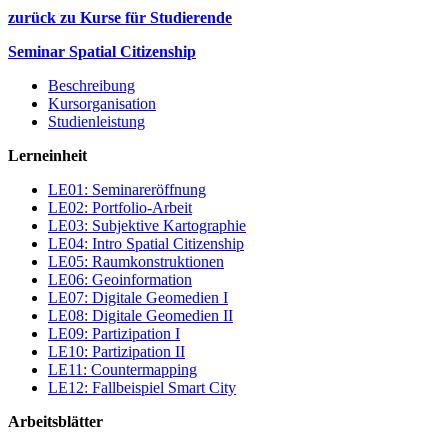
zurück zu Kurse für Studierende
Seminar Spatial Citizenship
Beschreibung
Kursorganisation
Studienleistung
Lerneinheit
LE01: Seminareröffnung
LE02: Portfolio-Arbeit
LE03: Subjektive Kartographie
LE04: Intro Spatial Citizenship
LE05: Raumkonstruktionen
LE06: Geoinformation
LE07: Digitale Geomedien I
LE08: Digitale Geomedien II
LE09: Partizipation I
LE10: Partizipation II
LE11: Countermapping
LE12: Fallbeispiel Smart City
Arbeitsblätter