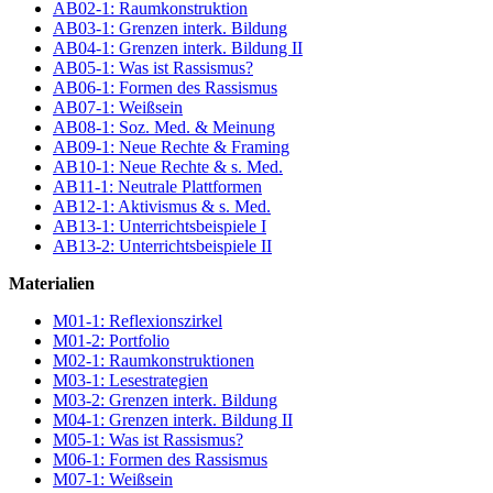
AB02-1: Raumkonstruktion
AB03-1: Grenzen interk. Bildung
AB04-1: Grenzen interk. Bildung II
AB05-1: Was ist Rassismus?
AB06-1: Formen des Rassismus
AB07-1: Weißsein
AB08-1: Soz. Med. & Meinung
AB09-1: Neue Rechte & Framing
AB10-1: Neue Rechte & s. Med.
AB11-1: Neutrale Plattformen
AB12-1: Aktivismus & s. Med.
AB13-1: Unterrichtsbeispiele I
AB13-2: Unterrichtsbeispiele II
Materialien
M01-1: Reflexionszirkel
M01-2: Portfolio
M02-1: Raumkonstruktionen
M03-1: Lesestrategien
M03-2: Grenzen interk. Bildung
M04-1: Grenzen interk. Bildung II
M05-1: Was ist Rassismus?
M06-1: Formen des Rassismus
M07-1: Weißsein