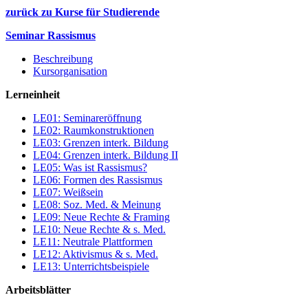
zurück zu Kurse für Studierende
Seminar Rassismus
Beschreibung
Kursorganisation
Lerneinheit
LE01: Seminareröffnung
LE02: Raumkonstruktionen
LE03: Grenzen interk. Bildung
LE04: Grenzen interk. Bildung II
LE05: Was ist Rassismus?
LE06: Formen des Rassismus
LE07: Weißsein
LE08: Soz. Med. & Meinung
LE09: Neue Rechte & Framing
LE10: Neue Rechte & s. Med.
LE11: Neutrale Plattformen
LE12: Aktivismus & s. Med.
LE13: Unterrichtsbeispiele
Arbeitsblätter