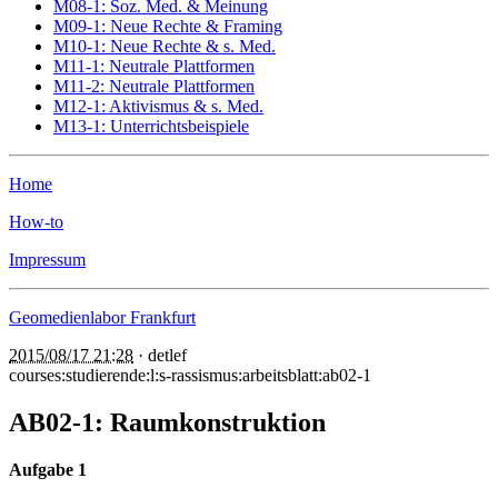
M08-1: Soz. Med. & Meinung
M09-1: Neue Rechte & Framing
M10-1: Neue Rechte & s. Med.
M11-1: Neutrale Plattformen
M11-2: Neutrale Plattformen
M12-1: Aktivismus & s. Med.
M13-1: Unterrichtsbeispiele
Home
How-to
Impressum
Geomedienlabor Frankfurt
2015/08/17 21:28
·
detlef
courses:studierende:l:s-rassismus:arbeitsblatt:ab02-1
AB02-1: Raumkonstruktion
Aufgabe 1