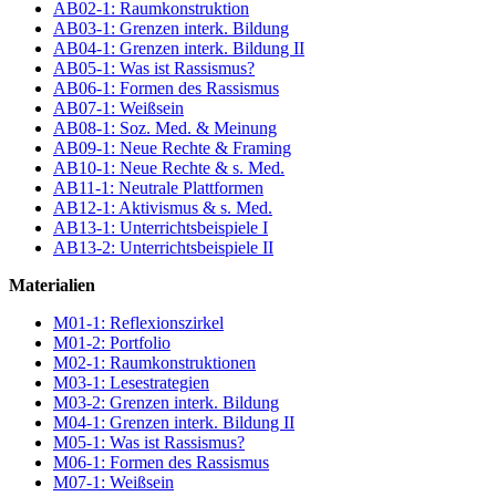
AB02-1: Raumkonstruktion
AB03-1: Grenzen interk. Bildung
AB04-1: Grenzen interk. Bildung II
AB05-1: Was ist Rassismus?
AB06-1: Formen des Rassismus
AB07-1: Weißsein
AB08-1: Soz. Med. & Meinung
AB09-1: Neue Rechte & Framing
AB10-1: Neue Rechte & s. Med.
AB11-1: Neutrale Plattformen
AB12-1: Aktivismus & s. Med.
AB13-1: Unterrichtsbeispiele I
AB13-2: Unterrichtsbeispiele II
Materialien
M01-1: Reflexionszirkel
M01-2: Portfolio
M02-1: Raumkonstruktionen
M03-1: Lesestrategien
M03-2: Grenzen interk. Bildung
M04-1: Grenzen interk. Bildung II
M05-1: Was ist Rassismus?
M06-1: Formen des Rassismus
M07-1: Weißsein