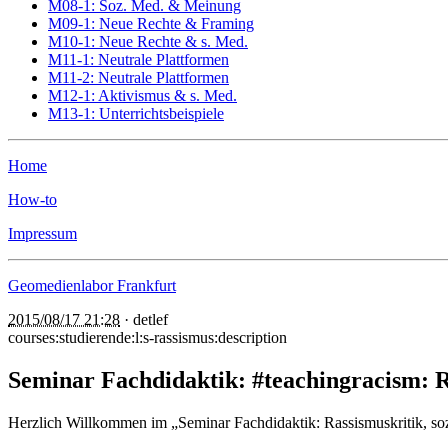
M08-1: Soz. Med. & Meinung
M09-1: Neue Rechte & Framing
M10-1: Neue Rechte & s. Med.
M11-1: Neutrale Plattformen
M11-2: Neutrale Plattformen
M12-1: Aktivismus & s. Med.
M13-1: Unterrichtsbeispiele
Home
How-to
Impressum
Geomedienlabor Frankfurt
2015/08/17 21:28
·
detlef
courses:studierende:l:s-rassismus:description
Seminar Fachdidaktik: #teachingracism: R
Herzlich Willkommen im „Seminar Fachdidaktik: Rassismuskritik, s