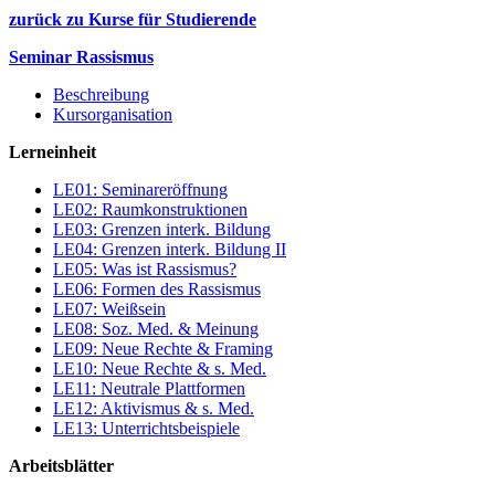
zurück zu Kurse für Studierende
Seminar Rassismus
Beschreibung
Kursorganisation
Lerneinheit
LE01: Seminareröffnung
LE02: Raumkonstruktionen
LE03: Grenzen interk. Bildung
LE04: Grenzen interk. Bildung II
LE05: Was ist Rassismus?
LE06: Formen des Rassismus
LE07: Weißsein
LE08: Soz. Med. & Meinung
LE09: Neue Rechte & Framing
LE10: Neue Rechte & s. Med.
LE11: Neutrale Plattformen
LE12: Aktivismus & s. Med.
LE13: Unterrichtsbeispiele
Arbeitsblätter