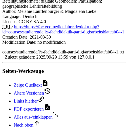
Beteiligungsformate; digitale Geomedien; Partizipation;
geographische Lehrkräftebildung
Author: Melanie Lauffenburger & Magdalena Liebe
Language: Deutsch
License: CC BY SA 4.0
URL
:
https://https://foc.geomedienlabor.de/doku.php?
id=courses:studierende:l:s-fachdidaktik-parti-digi:arbeitsblatt:ab04-1
Creation Date: 2021-03-30
Modification Date: no modification
courses/studierende/l/s-fachdidaktik-parti-digi/arbeitsblatt/ab04-1.txt
· Zuletzt geändert: 2025/09/29 13:59 von
127.0.0.1
Seiten-Werkzeuge
Zeige Quelltext
Ältere Versionen
Links hierher
PDF exportieren
Alles aus-/einklappen
Nach oben