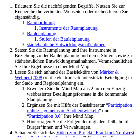
Erläutern Sie die nachfolgenden Begriffe. Nutzen Sie zur
Recherche die verlinkten Webseiten oder recherchieren Sie
eigenständig.
Raumordnung
Instrumente der Raumplanung
Bauleitplanung
Stufen der Bauleitplanung
städtebauliche Entwicklungsmaßnahmen
Setzen Sie die Raumplanung und ihre Instrumente in
Beziehung zu der Bauleitplanung und deren Stufen sowie zu
städtebaulichen Entwicklungsmaßnahmen. Veranschaulichen
Sie Ihre Ergebnisse in einer Mind Map.
Lesen Sie sich anhand der Basislektüre von
Märker &
Wehner (2008)
in die elektronisch unterstützte Beteiligung in
der Stadt- und Regionalplanung ein.
Erweitern Sie die Mind Map aus 2. um den Einzug
webbasierter Beteiligungsformate in die kommunale
Stadtplanung.
Ergänzen Sie mit Hilfe der Basisliteratur “
Partizipation
online – gemeinsam Stadt entwickeln
” und
“
Partizipation 8.0
” Ihre Mind Map.
Hinterfragen Sie die Folgen der digitalen Teilhabe für
Bürger*innen und Verwaltungen.
Schauen Sie sich das
Video zum Projekt "Frankfurt-Nordwest