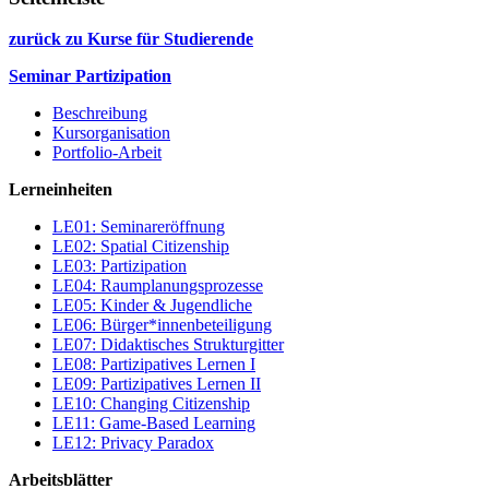
zurück zu Kurse für Studierende
Seminar Partizipation
Beschreibung
Kursorganisation
Portfolio-Arbeit
Lerneinheiten
LE01: Seminareröffnung
LE02: Spatial Citizenship
LE03: Partizipation
LE04: Raumplanungsprozesse
LE05: Kinder & Jugendliche
LE06: Bürger*innenbeteiligung
LE07: Didaktisches Strukturgitter
LE08: Partizipatives Lernen I
LE09: Partizipatives Lernen II
LE10: Changing Citizenship
LE11: Game-Based Learning
LE12: Privacy Paradox
Arbeitsblätter