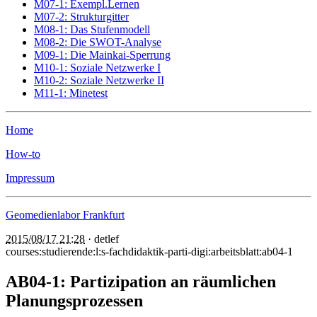
M07-1: Exempl.Lernen
M07-2: Strukturgitter
M08-1: Das Stufenmodell
M08-2: Die SWOT-Analyse
M09-1: Die Mainkai-Sperrung
M10-1: Soziale Netzwerke I
M10-2: Soziale Netzwerke II
M11-1: Minetest
Home
How-to
Impressum
Geomedienlabor Frankfurt
2015/08/17 21:28
·
detlef
courses:studierende:l:s-fachdidaktik-parti-digi:arbeitsblatt:ab04-1
AB04-1: Partizipation an räumlichen
Planungsprozessen