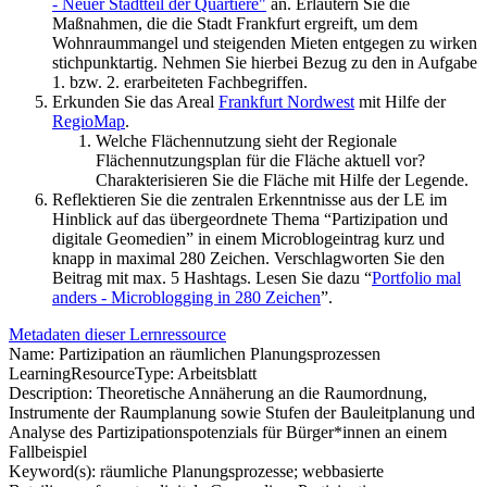
- Neuer Stadtteil der Quartiere"
an. Erläutern Sie die
Maßnahmen, die die Stadt Frankfurt ergreift, um dem
Wohnraummangel und steigenden Mieten entgegen zu wirken
stichpunktartig. Nehmen Sie hierbei Bezug zu den in Aufgabe
1. bzw. 2. erarbeiteten Fachbegriffen.
Erkunden Sie das Areal
Frankfurt Nordwest
mit Hilfe der
RegioMap
.
Welche Flächennutzung sieht der Regionale
Flächennutzungsplan für die Fläche aktuell vor?
Charakterisieren Sie die Fläche mit Hilfe der Legende.
Reflektieren Sie die zentralen Erkenntnisse aus der LE im
Hinblick auf das übergeordnete Thema “Partizipation und
digitale Geomedien” in einem Microblogeintrag kurz und
knapp in maximal 280 Zeichen. Verschlagworten Sie den
Beitrag mit max. 5 Hashtags. Lesen Sie dazu “
Portfolio mal
anders - Microblogging in 280 Zeichen
”.
Metadaten dieser Lernressource
Name: Partizipation an räumlichen Planungsprozessen
LearningResourceType: Arbeitsblatt
Description: Theoretische Annäherung an die Raumordnung,
Instrumente der Raumplanung sowie Stufen der Bauleitplanung und
Analyse des Partizipationspotenzials für Bürger*innen an einem
Fallbeispiel
Keyword(s): räumliche Planungsprozesse; webbasierte