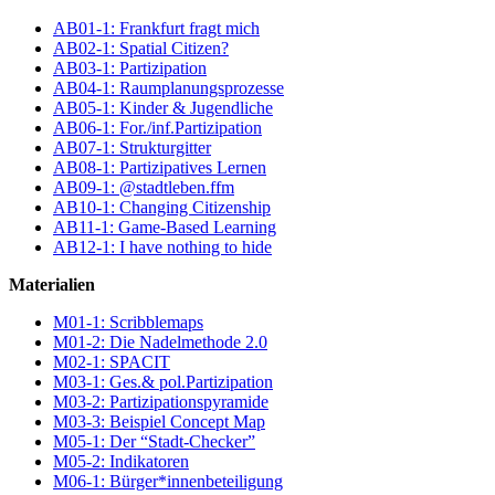
AB01-1: Frankfurt fragt mich
AB02-1: Spatial Citizen?
AB03-1: Partizipation
AB04-1: Raumplanungsprozesse
AB05-1: Kinder & Jugendliche
AB06-1: For./inf.Partizipation
AB07-1: Strukturgitter
AB08-1: Partizipatives Lernen
AB09-1: @stadtleben.ffm
AB10-1: Changing Citizenship
AB11-1: Game-Based Learning
AB12-1: I have nothing to hide
Materialien
M01-1: Scribblemaps
M01-2: Die Nadelmethode 2.0
M02-1: SPACIT
M03-1: Ges.& pol.Partizipation
M03-2: Partizipationspyramide
M03-3: Beispiel Concept Map
M05-1: Der “Stadt-Checker”
M05-2: Indikatoren
M06-1: Bürger*innenbeteiligung